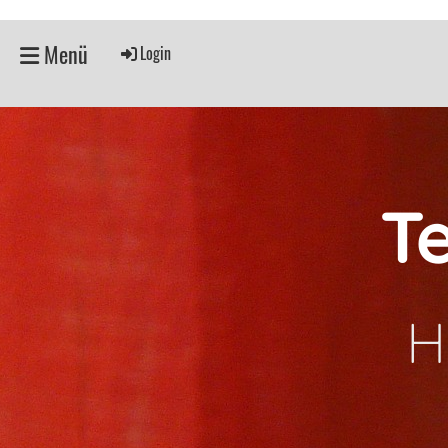
Menü
Login
T
H