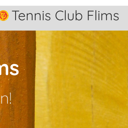
Tennis Club Flims
ms
n!